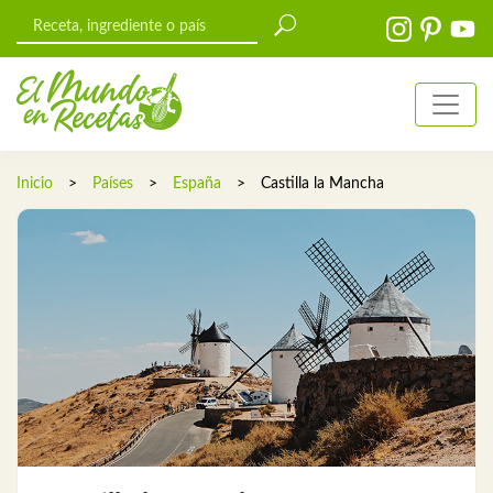
Inicio
>
Países
>
España
>
Castilla la Mancha