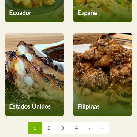
Ecuador
España
Estados Unidos
Filipinas
1
2
3
4
›
»