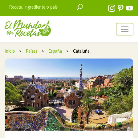
Inicio
>
Países
>
España
>
Cataluña