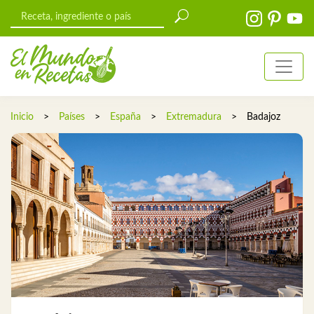
Inicio
>
Países
>
España
>
Extremadura
>
Badajoz