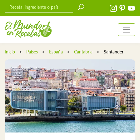
Inicio
>
Países
>
España
>
Cantabria
>
Santander