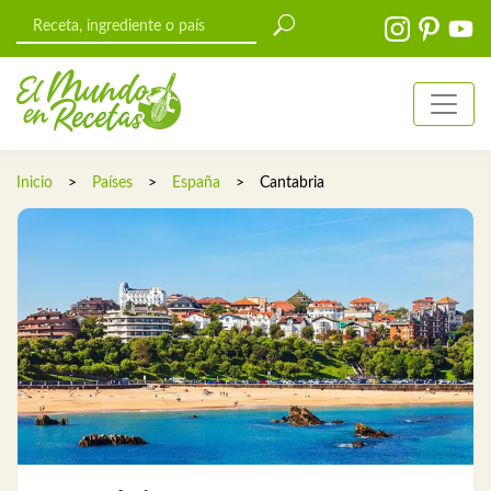
Inicio
>
Países
>
España
>
Cantabria