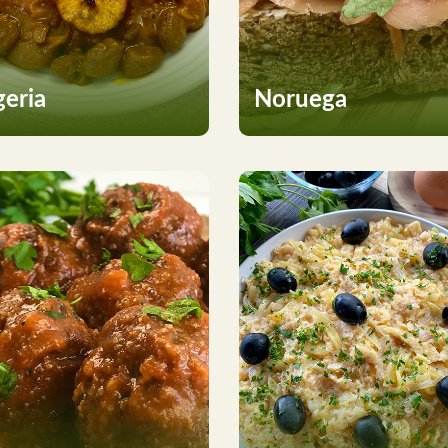
geria
Noruega