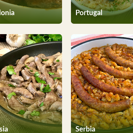
lonia
Portugal
sia
Serbia