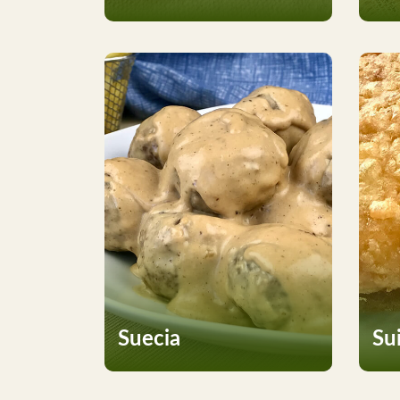
Suecia
Su