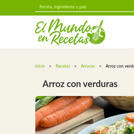
Inicio
>
Recetas
>
Arroces
>
Arroz con verd
Arroz con verduras