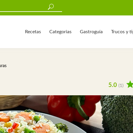
Recetas
Categorias
Gastroguía
Trucos y t
uras
5.0
(1)