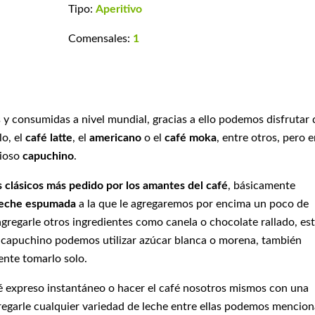
Tipo:
Aperitivo
Comensales:
1
 y consumidas a nivel mundial, gracias a ello podemos disfrutar 
o, el
café latte
, el
americano
o el
café moka
, entre otros, pero 
cioso
capuchino
.
s clásicos más pedido por los amantes del café
, básicamente
leche espumada
a la que le agregaremos por encima un poco de
regarle otros ingredientes como canela o chocolate rallado, es
l capuchino podemos utilizar azúcar blanca o morena, también
ente tomarlo solo.
 expreso instantáneo o hacer el café nosotros mismos con una
regarle cualquier variedad de leche entre ellas podemos mencion