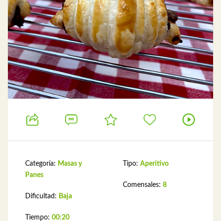
Categoría:
Masas y
Tipo:
Aperitivo
Panes
Comensales:
8
Dificultad:
Baja
Tiempo:
00:20