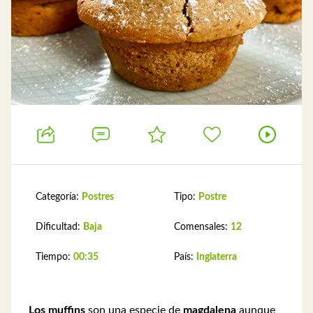
Categoría:
Postres
Tipo:
Postre
Dificultad:
Baja
Comensales:
12
Tiempo:
00:35
País:
Inglaterra
Los muffins
son una especie de
magdalena
aunque