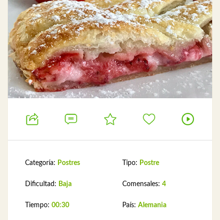
Categoría:
Postres
Tipo:
Postre
Dificultad:
Baja
Comensales:
4
Tiempo:
00:30
País:
Alemania