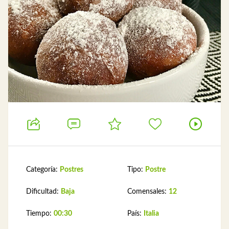
Categoría:
Postres
Tipo:
Postre
Dificultad:
Baja
Comensales:
12
Tiempo:
00:30
País:
Italia