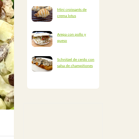
Mini croissants de
crema lotus
Arepa con pollo y
queso
Schnitzel de cerdo con
salsa de champiñones