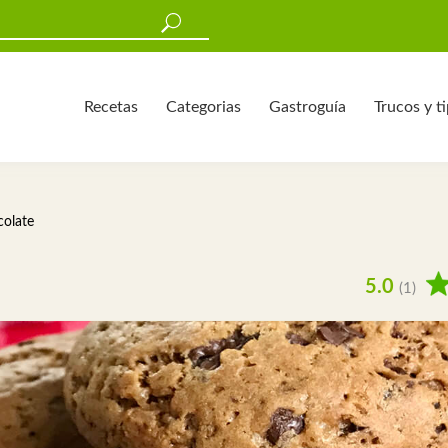
Recetas
Categorias
Gastroguía
Trucos y t
colate
5.0
(1)