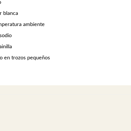
o
r blanca
emperatura ambiente
sodio
inilla
do en trozos pequeños