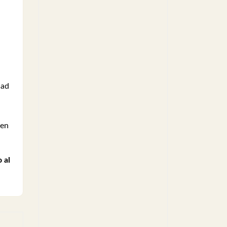
dad
 en
 al