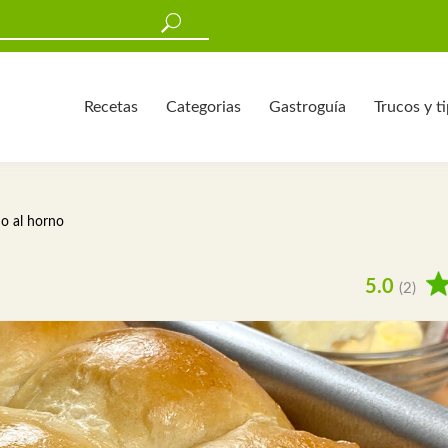
Recetas
Categorias
Gastroguía
Trucos y t
o al horno
5.0
(2)