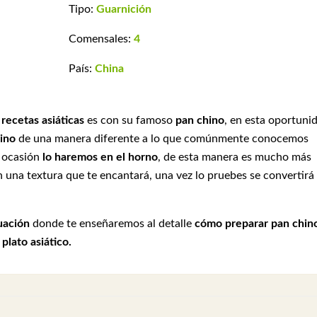
Tipo:
Guarnición
Comensales:
4
País:
China
s
recetas asiáticas
es con su famoso
pan chino
, en esta oportuni
ino
de una manera diferente a lo que comúnmente conocemos
a ocasión
lo haremos en el horno
, de esta manera es mucho más
 una textura que te encantará, una vez lo pruebes se convertirá
uación
donde te enseñaremos al detalle
cómo preparar pan chino
r
plato asiático.