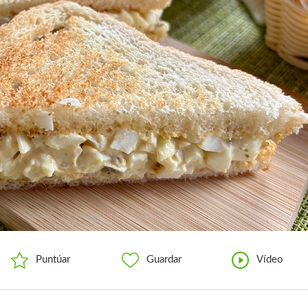
Puntúar
Guardar
Vídeo