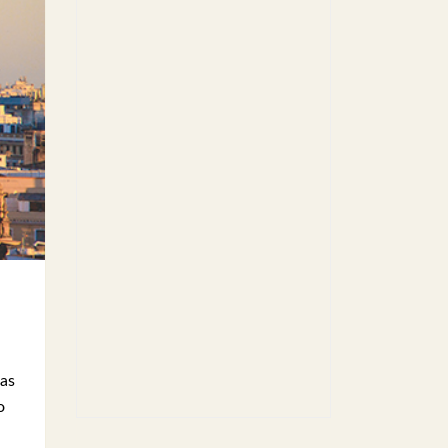
ias
o