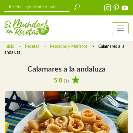
Inicio
>
Recetas
>
Pescados y Mariscos
>
Calamares a la
andaluza
Calamares a la andaluza
5.0
(1)