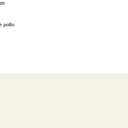
zos
e pollo