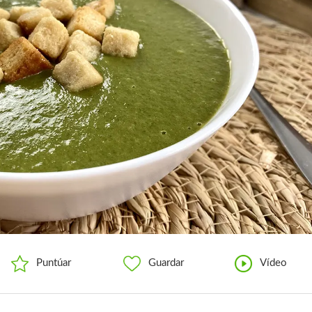
Puntúar
Guardar
Vídeo