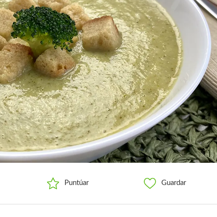
Puntúar
Guardar