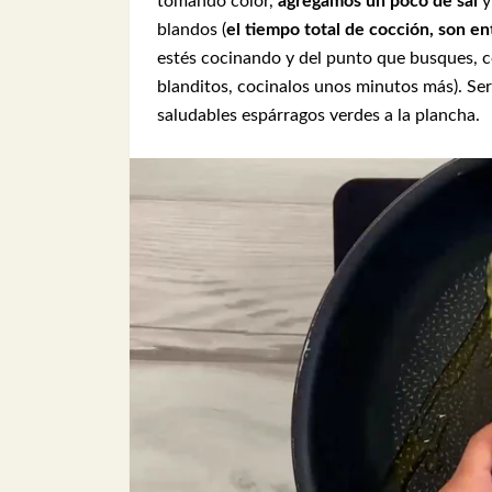
tomando color,
agregamos un poco de sal
y
blandos (
el tiempo total de cocción, son e
estés cocinando y del punto que busques, c
blanditos, cocinalos unos minutos más). Ser
saludables espárragos verdes a la plancha.