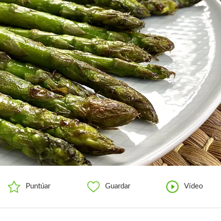
Puntúar
Guardar
Vídeo