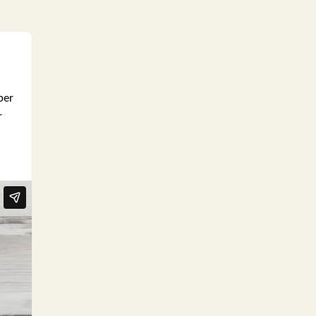
ber
r