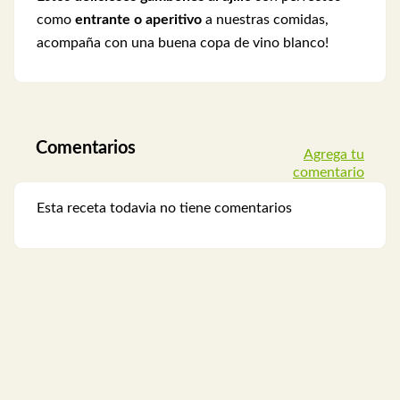
como
entrante o aperitivo
a nuestras comidas,
acompaña con una buena copa de vino blanco!
Comentarios
Agrega tu
comentario
Esta receta todavia no tiene comentarios