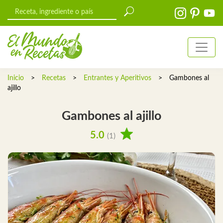
Inicio
>
Recetas
>
Entrantes y Aperitivos
>
Gambones al
ajillo
Gambones al ajillo
5.0
(1)