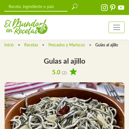
Inicio
>
Recetas
>
Pescados y Mariscos
>
Gulas al ajillo
Gulas al ajillo
5.0
(2)