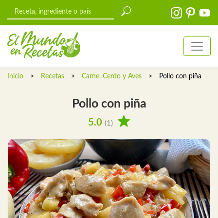
Inicio
>
Recetas
>
Carne, Cerdo y Aves
>
Pollo con piña
Pollo con piña
5.0
(1)