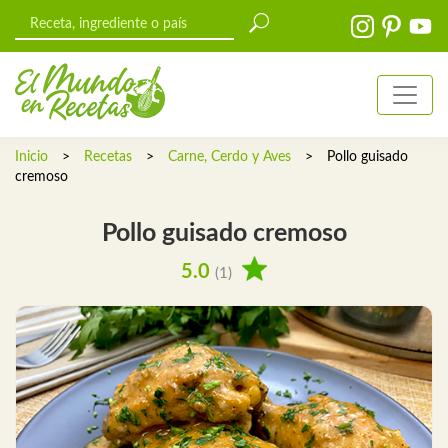
Inicio
>
Recetas
>
Carne, Cerdo y Aves
>
Pollo guisado
cremoso
Pollo guisado cremoso
5.0
(1)