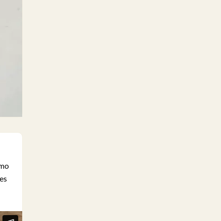
omo
es