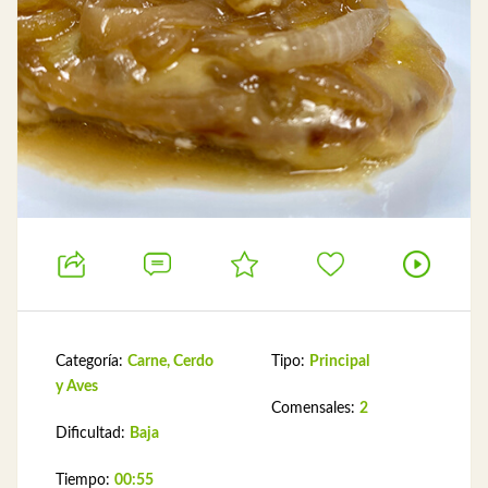
Categoría:
Carne, Cerdo
Tipo:
Principal
y Aves
Comensales:
2
Dificultad:
Baja
Tiempo:
00:55