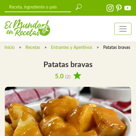
Inicio
>
Recetas
>
Entrantes y Aperitivos
>
Patatas bravas
Patatas bravas
5.0
(2)