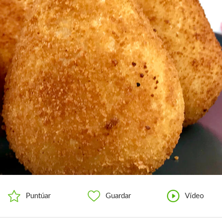
Puntúar
Guardar
Vídeo