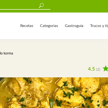
Recetas
Categorias
Gastroguía
Trucos y t
llo korma
4.5
(2)