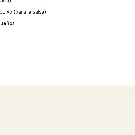
alsa)
olvo (para la salsa)
queños