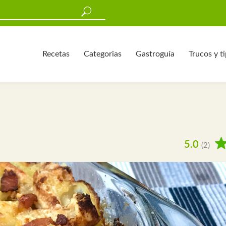
Recetas
Categorias
Gastroguía
Trucos y t
5.0
(2)