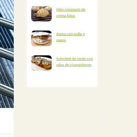
Mini croissants de
crema lotus
Arepa con pollo y
queso
Schnitzel de cerdo con
salsa de champiñones