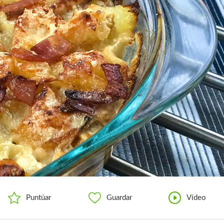
Puntúar
Guardar
Vídeo