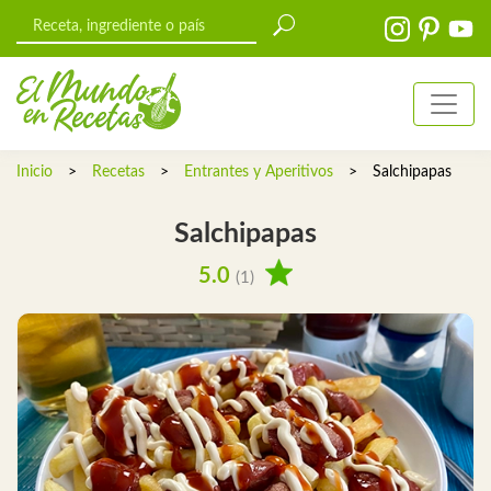
Inicio
>
Recetas
>
Entrantes y Aperitivos
>
Salchipapas
Salchipapas
5.0
(1)