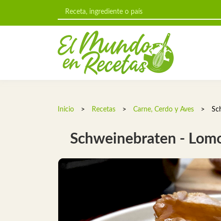
Inicio
>
Recetas
>
Carne, Cerdo y Aves
>
Sc
Schweinebraten - Lomo