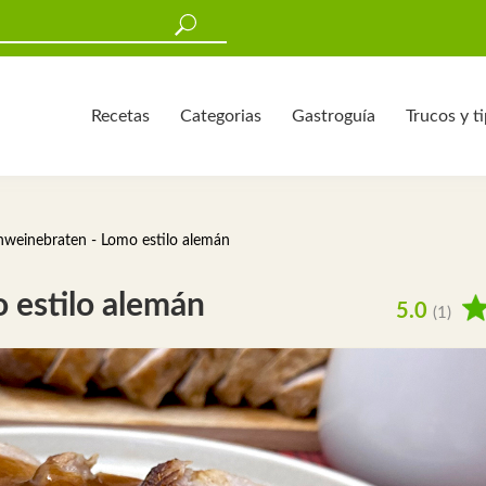
Recetas
Categorias
Gastroguía
Trucos y t
hweinebraten - Lomo estilo alemán
 estilo alemán
5.0
(1)