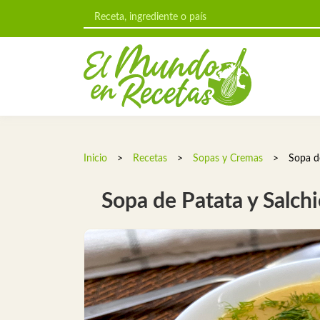
Inicio
>
Recetas
>
Sopas y Cremas
>
Sopa de
Sopa de Patata y Salchi