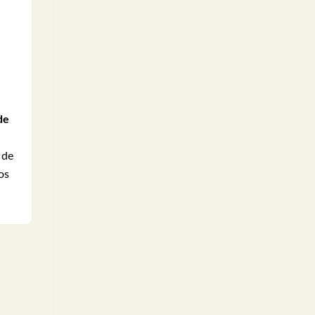
de
 de
os