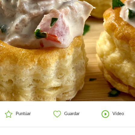
Puntúar
Guardar
Vídeo