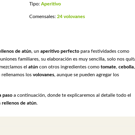
Tipo:
Aperitivo
Comensales:
24 volovanes
ellenos de atún
, un
aperitivo perfecto
para festividades como
niones familiares, su elaboración es muy sencilla, solo nos quit
 mezclamos el
atún
con otros ingredientes como
tomate
,
cebolla
,
o rellenamos los
volovanes
, aunque se pueden agregar los
a paso
a continuación, donde te explicaremos al detalle todo el
 rellenos de atún
.