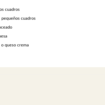
ños cuadros
n pequeños cuadros
roceado
nesa
 o queso crema