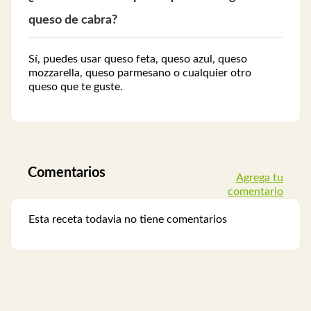
queso de cabra?
Sí, puedes usar queso feta, queso azul, queso
mozzarella, queso parmesano o cualquier otro
queso que te guste.
Comentarios
Agrega tu
comentario
Esta receta todavia no tiene comentarios