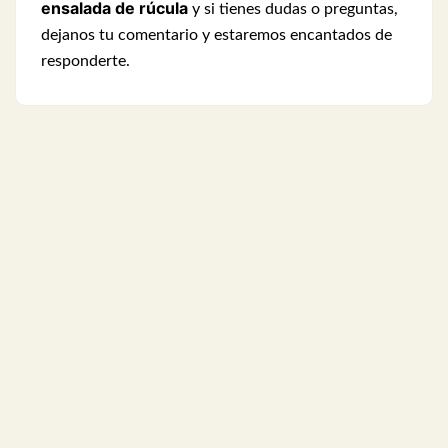
ensalada de rúcula
y si tienes dudas o preguntas,
dejanos tu comentario y estaremos encantados de
responderte.