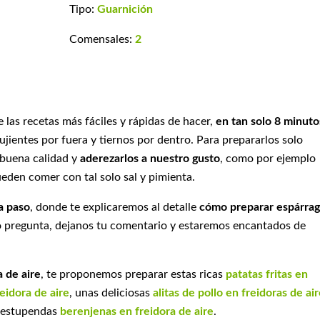
Tipo:
Guarnición
Comensales:
2
 las recetas más fáciles y rápidas de hacer,
en tan solo 8 minuto
ientes por fuera y tiernos por dentro. Para prepararlos solo
buena calidad y
aderezarlos a nuestro gusto
, como por ejemplo
eden comer con tal solo sal y pimienta.
a paso
, donde te explicaremos al detalle
cómo preparar espárra
 o pregunta, dejanos tu comentario y estaremos encantados de
a de aire
, te proponemos preparar estas ricas
patatas fritas en
eidora de aire
, unas deliciosas
alitas de pollo en freidoras de ai
 estupendas
berenjenas en freidora de aire
.