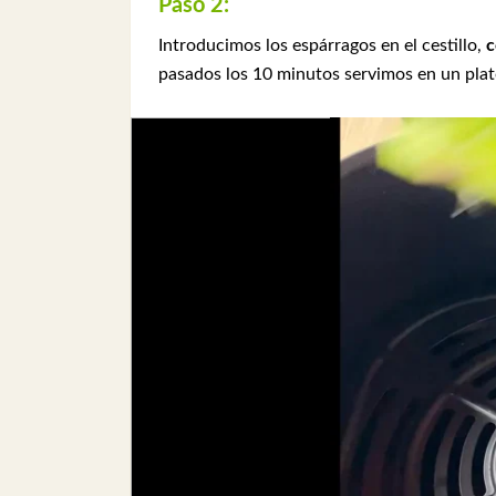
Paso 2:
Introducimos los espárragos en el cestillo,
c
pasados los 10 minutos servimos en un plato 