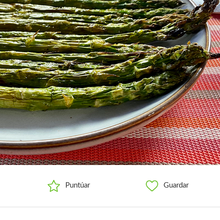
Puntúar
Guardar