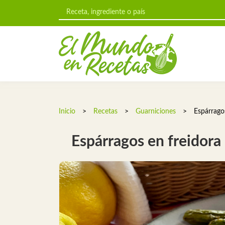
Inicio
>
Recetas
>
Guarniciones
>
Espárragos
Espárragos en freidora 