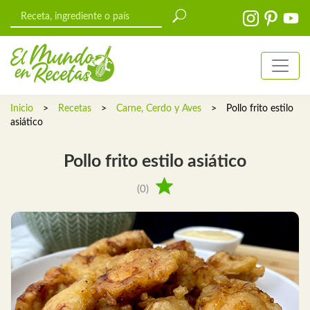
Inicio
>
Recetas
>
Carne, Cerdo y Aves
>
Pollo frito estilo
asiático
Pollo frito estilo asiático
(0)