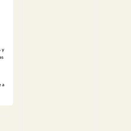
s y
as
e a