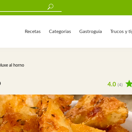
Recetas
Categorias
Gastroguía
Trucos y t
eluxe al horno
o
4.0
(4)