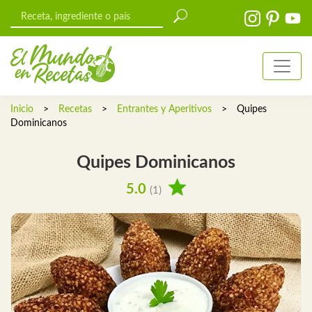
Inicio
>
Recetas
>
Entrantes y Aperitivos
>
Quipes
Dominicanos
Quipes Dominicanos
5.0
(1)