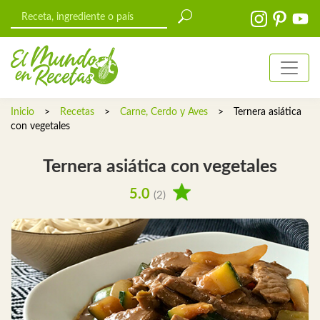
Inicio
>
Recetas
>
Carne, Cerdo y Aves
>
Ternera asiática
con vegetales
Ternera asiática con vegetales
5.0
(2)