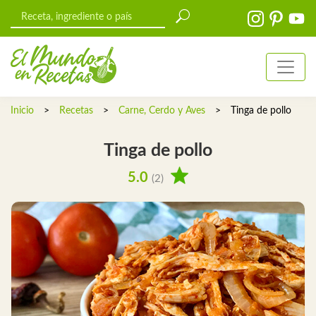
Inicio
>
Recetas
>
Carne, Cerdo y Aves
>
Tinga de pollo
Tinga de pollo
5.0
(2)