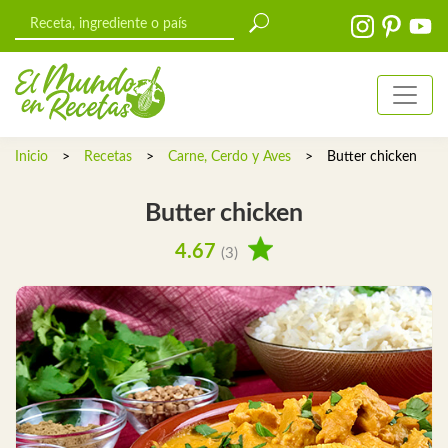
Inicio
>
Recetas
>
Carne, Cerdo y Aves
>
Butter chicken
Butter chicken
4.67
(3)