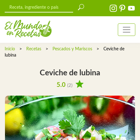
Inicio
>
Recetas
>
Pescados y Mariscos
>
Ceviche de
lubina
Ceviche de lubina
5.0
(2)