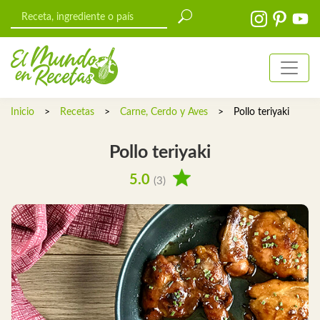
Inicio
>
Recetas
>
Carne, Cerdo y Aves
>
Pollo teriyaki
Pollo teriyaki
5.0
(3)