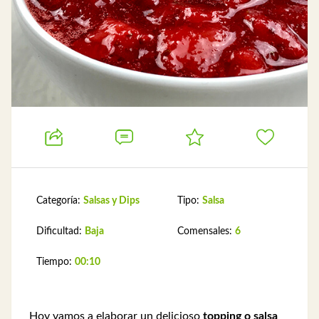
Categoría:
Salsas y Dips
Tipo:
Salsa
Dificultad:
Baja
Comensales:
6
Tiempo:
00:10
Hoy vamos a elaborar un delicioso
topping o salsa