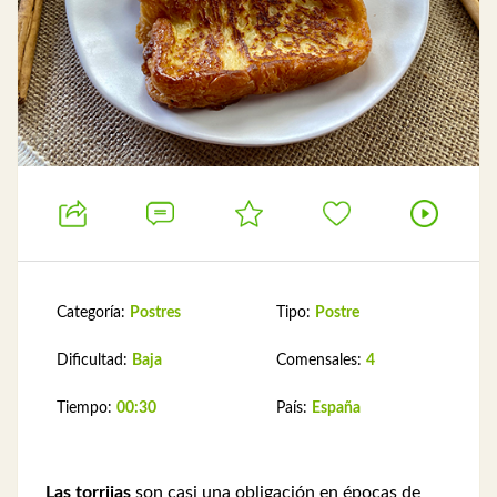
Categoría:
Postres
Tipo:
Postre
Dificultad:
Baja
Comensales:
4
Tiempo:
00:30
País:
España
Las torrijas
son casi una obligación en épocas de