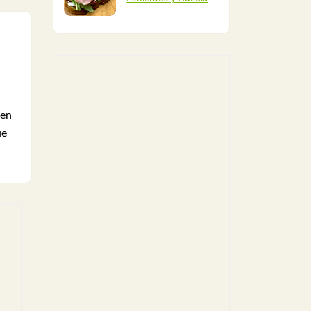
 en
ue