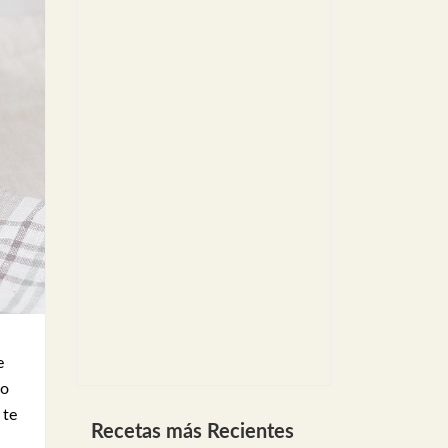
e
 o
 te
Recetas más Recientes