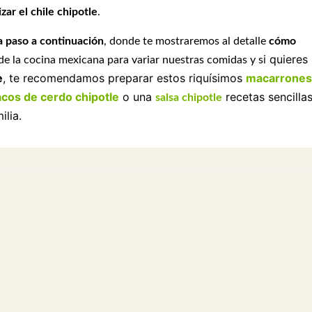
izar el chile chipotle
.
a paso a continuación
, donde te mostraremos al detalle
cómo
i quieres
 de la cocina mexicana para variar nuestras comidas y s
e
, te recomendamos preparar estos riquísimos
macarrones
acos de cerdo chipotle
o una
recetas sencilla
salsa chipotle
ilia.